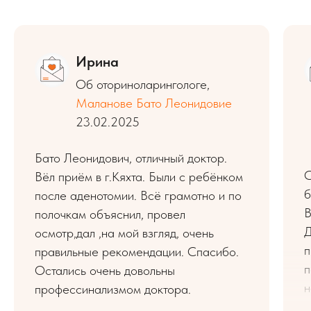
Ирина
Об оториноларингологе,
Маланове Бато Леонидовие
23.02.2025
Бато Леонидович, отличный доктор.
С
Вёл приём в г.Кяхта. Были с ребёнком
б
после аденотомии. Всё грамотно и по
В
полочкам объяснил, провел
Д
осмотр,дал ,на мой взгляд, очень
п
правильные рекомендации. Спасибо.
п
Остались очень довольны
н
профессинализмом доктора.
с