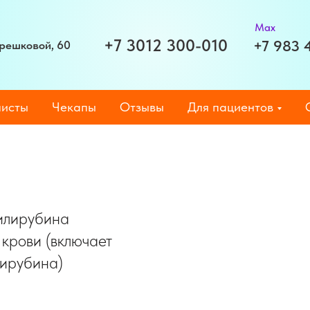
Max
+7 3012 300-010
+7 983 
Терешковой, 60
исты
Чекапы
Отзывы
Для пациентов
илирубина
 крови (включает
лирубина)