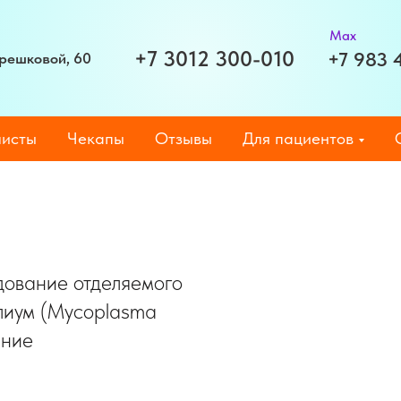
Max
+7 3012 300-010
+7 983 
Терешковой, 60
исты
Чекапы
Отзывы
Для пациентов
дование отделяемого
лиум (Mycoplasma
ание