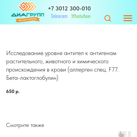
+7 3012 300-010
Telegram
WhatsApp
+7 983 420-01-32
Исследование уровня антител к антигенам
Адрес
растительного, животного и химического
происхождения в крови (аллерген спец. F77.
Бета-лактоглобулин)
ЗАПИСАТЬСЯ
650
р.
г. Улан-Удэ ул. Те
Смотрите также