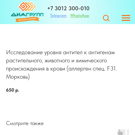
+7 3012 300-010
Telegram
WhatsApp
+7 983 420-01-32
Исследование уровня антител к антигенам
Адрес
растительного, животного и химического
происхождения в крови (аллерген спец. F31.
Морковь)
ЗАПИСАТЬСЯ
650
р.
г. Улан-Удэ ул. Те
Смотрите также