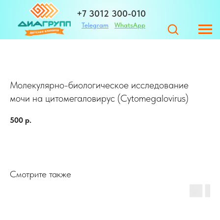
+7 3012 300-010
Telegram
WhatsApp
+7 983 420-01-32
Молекулярно-биологическое исследование
Адрес
мочи на цитомегаловирус (Cytomegalovirus)
500
р.
ЗАПИСАТЬСЯ
г. Улан-Удэ ул. Те
Смотрите также