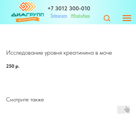
+7 3012 300-010
Telegram
WhatsApp
+7 983 420-01-32
Исследование уровня креатинина в моче
Адрес
250
р.
ЗАПИСАТЬСЯ
г. Улан-Удэ ул. Те
Смотрите также