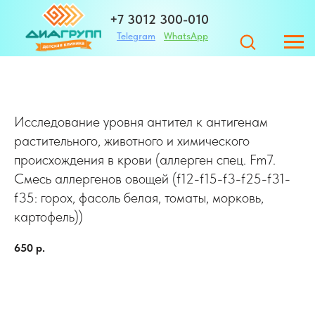
+7 3012 300-010
Telegram
WhatsApp
+7 983 420-01-32
Исследование уровня антител к антигенам
Адрес
растительного, животного и химического
происхождения в крови (аллерген спец. Fm7.
Смесь аллергенов овощей (f12-f15-f3-f25-f31-
ЗАПИСАТЬСЯ
f35: горох, фасоль белая, томаты, морковь,
картофель))
г. Улан-Удэ ул. Те
650
р.