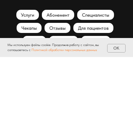
Услуги
Абонемент
Специалисты
Чекапы
Отзывы
Для пациентов
Медиа
Вакансии
Контакты
Мы используем файлы cookie. Продолжив работу с сайтом, вы
OK
соглашаетесь с
Политикой обработки персональных данных
© ООО «Детская клиник Диагрупп»
Лицензия ЛО41-01171-03/00327423 от 23.04.2020 г.
Сайт разработан в агентстве
«Интернет кухня»