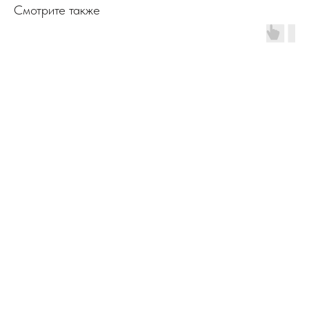
Смотрите также
ERROR:Not found category