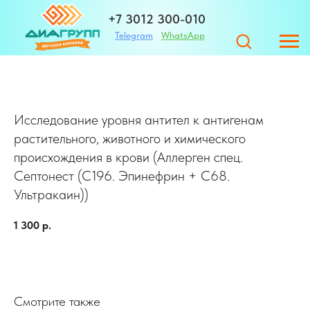
+7 3012 300-010
Telegram
WhatsApp
+7 983 420-01-32
Исследование уровня антител к антигенам
Адрес
растительного, животного и химического
происхождения в крови (Аллерген спец.
Септонест (С196. Эпинефрин + С68.
ЗАПИСАТЬСЯ
Ультракаин))
г. Улан-Удэ ул. Те
1 300
р.
Смотрите также