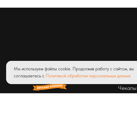
Услуги
Мы используем файлы cookie. Продолжив работу с сайтом, вы
Абонем
соглашаетесь с
Политикой обработки персональных данных
Чекапы
© ООО «Детская клиник Диагрупп»
Лицензия ЛО41-01171-03/00327423
от 23.04.2020 г.