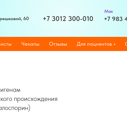
Max
+7 3012 300-010
+7 983 
Терешковой, 60
исты
Чекапы
Отзывы
Для пациентов
тигенам
ского происхождения
алоспорин)