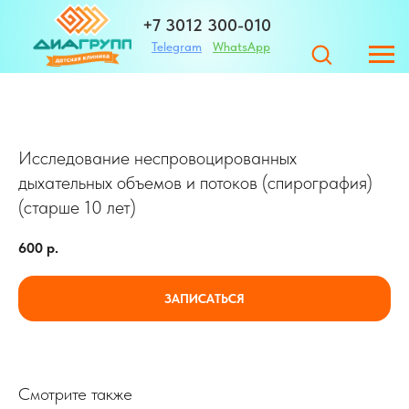
+7 3012 300-010
Telegram
WhatsApp
+7 983 420-01-32
Исследование неспровоцированных
Адрес
дыхательных объемов и потоков (спирография)
(старше 10 лет)
ЗАПИСАТЬСЯ
600
р.
г. Улан-Удэ ул. Те
ЗАПИСАТЬСЯ
Смотрите также