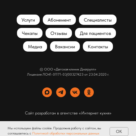
Услуги
Абонемент
Специалисты
Чекапы
Отзывы
Для пациентов
Медиа
Вакансии
Контакты
© ООО «Детская клиник Диагрупп»
Лицензия ЛО41-01171-03/00327423 от 23.04.2020 г.
Сайт разработан в агентстве
«Интернет кухня»
Мы используем файлы cookie. Продолжив работу с сайтом, вы
OK
соглашаетесь с
Политикой обработки персональных данных