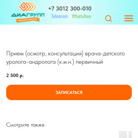
+7 3012 300-010
Telegram
WhatsApp
+7 983 420-01-32
Прием (осмотр, консультация) врача-детского
Адрес
уролога-андролога (к.м.н.) первичный
2 500
р.
ЗАПИСАТЬСЯ
ЗАПИСАТЬСЯ
г. Улан-Удэ ул. Те
Смотрите также