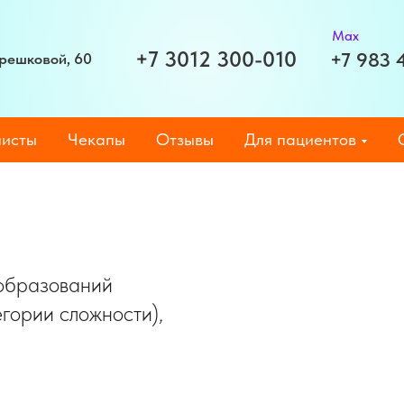
Max
+7 3012 300-010
+7 983 
Терешковой, 60
исты
Чекапы
Отзывы
Для пациентов
образований
егории сложности),