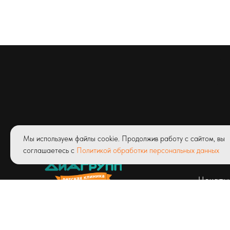
Мы используем файлы cookie. Продолжив работу с сайтом, вы
Услуги
соглашаетесь с
Политикой обработки персональных данных
Абонем
Чекапы
© ООО «Детская клиник Диагрупп»
Лицензия ЛО41-01171-03/00327423
от 23.04.2020 г.