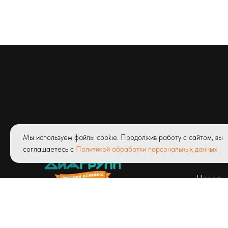
Мы используем файлы cookie. Продолжив работу с сайтом, вы
Услуги
соглашаетесь с
Политикой обработки персональных данных
Абонем
Чекапы
© ООО «Детская клиник Диагрупп»
Лицензия ЛО41-01171-03/00327423
от 23.04.2020 г.