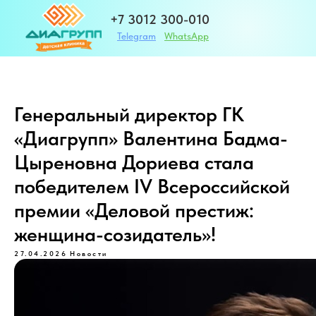
+7 3012 300-010
Telegram
WhatsApp
+7 983 420-01-32
Генеральный директор ГК
«Диагрупп» Валентина Бадма-
Адрес
Цыреновна Дориева стала
ЗАПИСАТЬСЯ
победителем IV Всероссийской
премии «Деловой престиж:
г. Улан-Удэ ул. Те
женщина-созидатель»!
27.04.2026
Новости