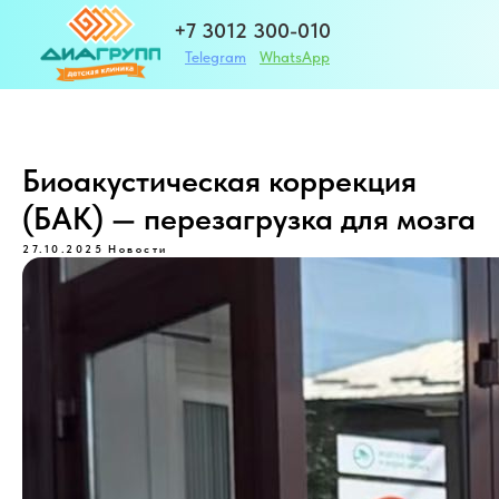
+7 3012 300-010
Telegram
WhatsApp
+7 983 420-01-32
Биоакустическая коррекция
(БАК) — перезагрузка для мозга
Адрес
27.10.2025
Новости
ЗАПИСАТЬСЯ
г. Улан-Удэ ул. Те