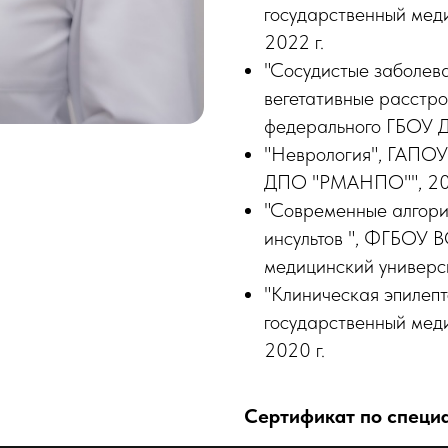
государственный меди
2022 г.
"Сосудистые заболев
вегетативные расстр
федерального ГБОУ 
"Неврология", ГАПО
ДПО "РМАНПО"", 202
"Современные алгори
инсультов ", ФГБОУ 
медицинский универси
"Клиническая эпилеп
государственный меди
2020 г.
Сертификат по специа